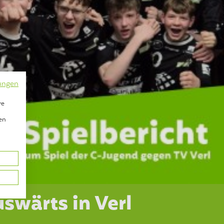
ungen
re
en
swärts in Verl