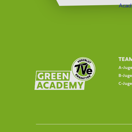
TEA
A-Jug
B-Jug
C-Jug