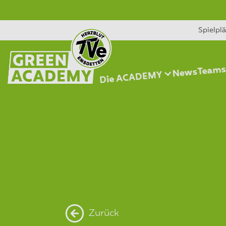
Spielpl
Team
News
Die ACADEMY
Zurück