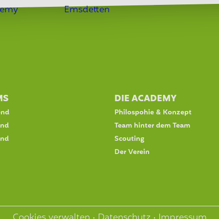
MS
DIE ACADEMY
end
Philospohie & Konzept
end
Team hinter dem Team
end
Scouting
Der Verein
Cookies verwalten
•
Datenschutz
•
Impressum