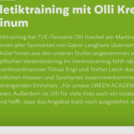
hletiktraining mit Olli K
tinum
letiktraining bei TVE-Torwarts Olli Krechel am Martin
er*innen aller Sportarten von Gabor Langhans übern
chüler*innen aus den unteren Stufen angenommen wird
fischen Vereinstraining.Im Vereinstraining fehlt näm
ortkoordinatoren Tobias Engl und Stefan Lesch das
iedlichen Klassen und Sportarten zusammenkommen“,
rengenden Einheiten. „Für unsere GREEN ACADEMY is
en. Außerdem ist Olli für viele Kids auch ein totales
nd hofft, dass das Angebot bald noch ausgedehnt 