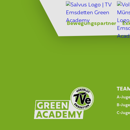
Bewegungspartner
Ex
TEA
A-Jug
B-Jug
C-Jug