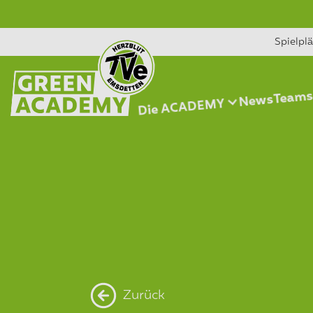
Spielpl
Team
News
Die ACADEMY
Zurück