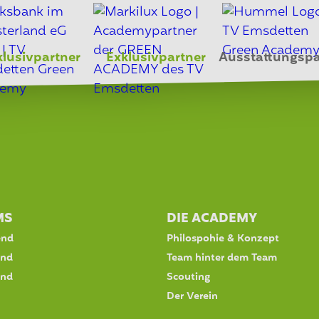
klusivpartner
Exklusivpartner
Ausstattungspa
MS
DIE ACADEMY
end
Philospohie & Konzept
end
Team hinter dem Team
end
Scouting
Der Verein