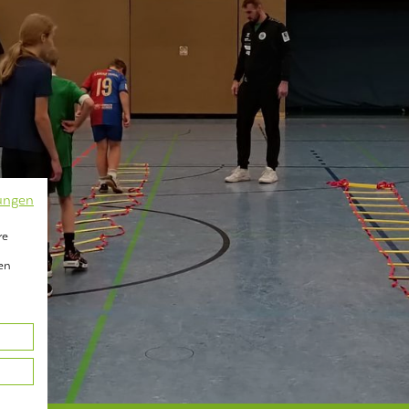
ungen
re
en