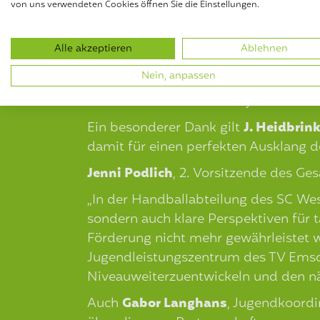
neuer Kooperatio
von uns verwendeten Cookies öffnen Sie die Einstellungen.
Die GREEN ACADEMY freut sich, mi
Alle akzeptieren
Ablehnen
Die offizielle Schildübergabe an
Wieb
Nein, anpassen
Rahmen eines besonderen Tages statt
und durfte die Beachvolleyball und B
Ein besonderer Dank gilt
J. Heidbrin
damit für einen perfekten Ausklang d
Jenni Podlich
, 2. Vorsitzende des G
„In der Handballabteilung des SC We
sondern auch klare Perspektiven für 
Förderung nicht mehr gewährleistet
Jugendleistungszentrum des TV Emsde
Niveauweiterzuentwickeln und den näc
Auch
Gabor Langhans
, Jugendkoordi