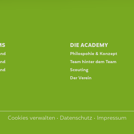
MS
DIE ACADEMY
end
Philospohie & Konzept
end
Team hinter dem Team
end
Scouting
Der Verein
Cookies verwalten
•
Datenschutz
•
Impressum