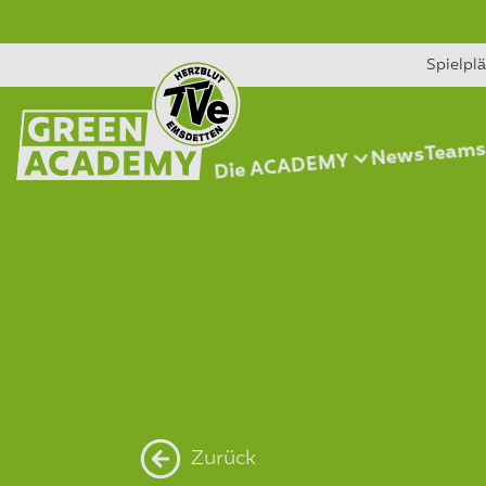
Spielpl
Team
News
Die ACADEMY
Zurück