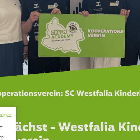
ungen
ächst - Westfalia Kin
re
en