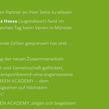
n Partner an ihrer Seite zu wissen.
nz Hesse
(Jugendwart) fand im
eichen Tag beim Verein in Münster
de Grillen gesponsert hat und
ung der neuen Zusammenarbeit:
t und Gemeinschaft gefördert,
eitensportbereich eine angemessene
er GREEN ACADEMY – dem
higkeiten auf höchstem
.“
EEN ACADEMY, zeigte sich begeistert