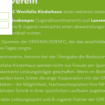
nsverein
t dem
SC Westfalia Kinderhaus
einen weiteren starke
ke Kleinekemper
(Jugendkoordinatorin) und
Laure
: Unsere B-Jugend verbrachte einen abwechslungsr
eachhandball nutzen.
k
(Sponsor der GREENACADEMY), der das anschließen
es Tages sorgte.
esamtvereins, betonte bei der Übergabe die Bedeut
stfalia Kinderhaus werden nicht nur Freude am Spor
talentierte Leistungsträger geschaffen. Wenn im Br
 werden kann, bietet die enge Kooperation mit d
tten– die Möglichkeit, Nachwuchsspielern ihre Fä
hsten Schritt in ihrer sportlichen Laufbahn zugehen
nator Leistungssport und B-Jugend-Trainer der GR