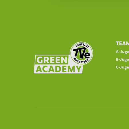
TEA
A-Jug
B-Jug
C-Jug