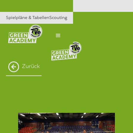
Spielpläne & Tabellen
Scouting
Zurück