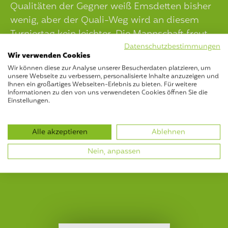
Qualitäten der Gegner weiß Emsdetten bisher
wenig, aber der Quali-Weg wird an diesem
Turniertag kein leichter. Die Mannschaft freut
sich über die Unterstützung von zahlreichen
Datenschutzbestimmungen
Wir verwenden Cookies
Fans, die den TVE von der Tribüne lautstark
Wir können diese zur Analyse unserer Besucherdaten platzieren, um
anfeuern. Für ausreichende Verpflegung sorgen
unsere Webseite zu verbessern, personalisierte Inhalte anzuzeigen und
Ihnen ein großartiges Webseiten-Erlebnis zu bieten. Für weitere
die fleißigen Eltern durch den Verkauf von
Informationen zu den von uns verwendeten Cookies öffnen Sie die
Speisen und Getränken.
Einstellungen.
Alle akzeptieren
Ablehnen
Nein, anpassen