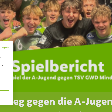
ungen
re
en
ssieg gegen die A-Juge