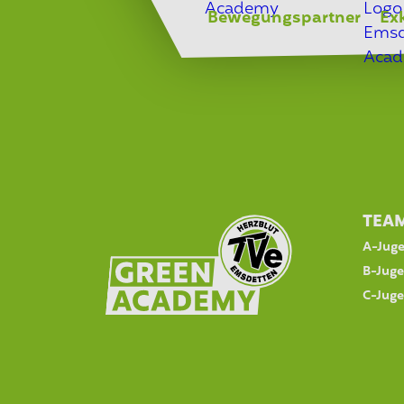
Bewegungspartner
Ex
TEA
A-Jug
B-Jug
C-Jug