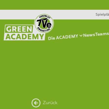
Spielpl
Team
News
Die ACADEMY
Zurück