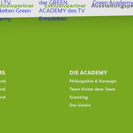
klusivpartner
Exklusivpartner
Ausstattungspa
MS
DIE ACADEMY
end
Philospohie & Konzept
end
Team hinter dem Team
end
Scouting
Der Verein