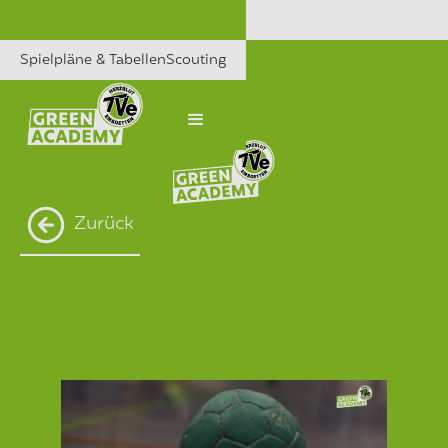
Spielpläne & Tabellen
Scouting
Zurück