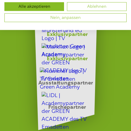
Alle akzeptieren
Ablehnen
Bewegungspartner
Nein, anpassen
Exklusivpartner
Exklusivpartner
Ausstattungspartner
Frischepartner