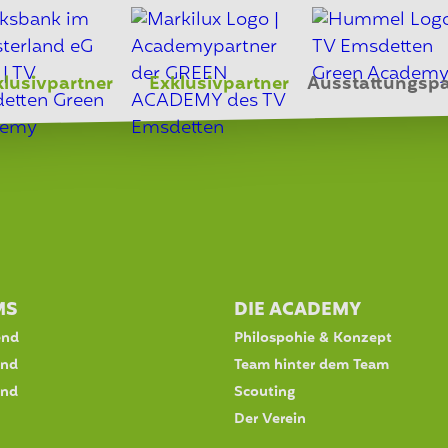
klusivpartner
Exklusivpartner
Ausstattungspa
MS
DIE ACADEMY
end
Philospohie & Konzept
end
Team hinter dem Team
end
Scouting
Der Verein