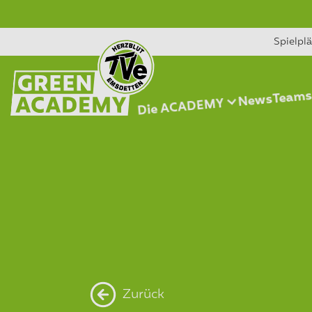
Spielpl
Team
News
Die ACADEMY
Zurück