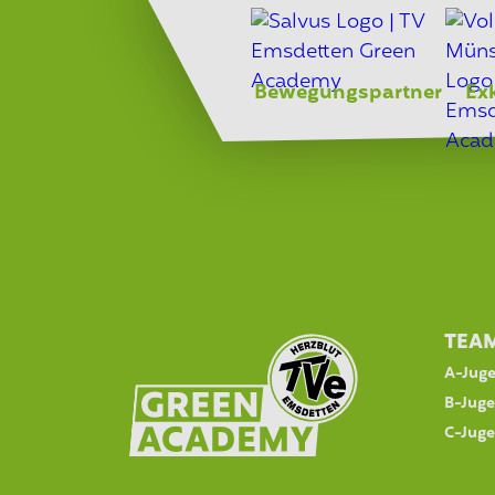
Bewegungspartner
Ex
TEA
A-Jug
B-Jug
C-Jug