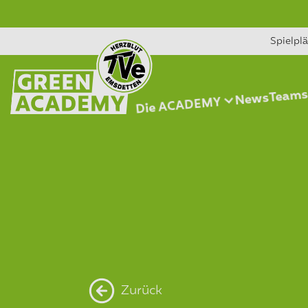
Spielpl
Team
News
Die ACADEMY
Zurück