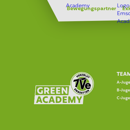
Bewegungspartner
Ex
TEA
A-Jug
B-Jug
C-Jug