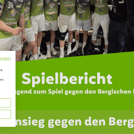
ungen
re
en
eimsieg gegen den Berg