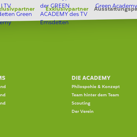
klusivpartner
Exklusivpartner
Ausstattungspa
MS
DIE ACADEMY
end
Philospohie & Konzept
end
Team hinter dem Team
end
Scouting
Der Verein