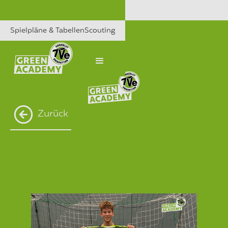
Spielpläne & Tabellen
Scouting
Zurück