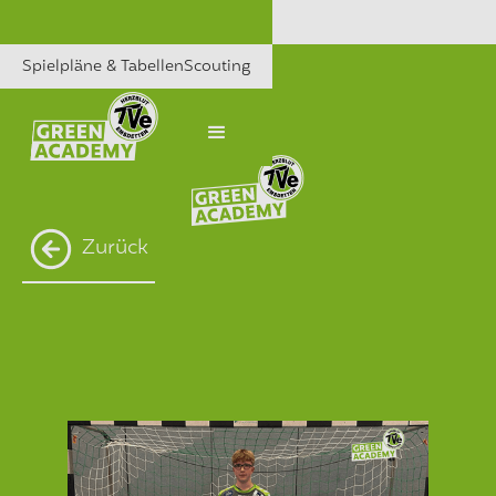
Spielpläne & Tabellen
Scouting
Zurück