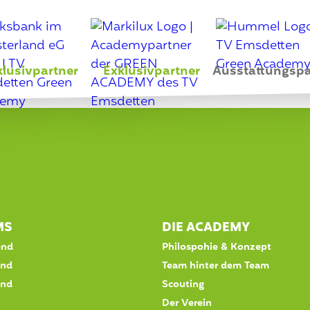
klusivpartner
Exklusivpartner
Ausstattungspa
MS
DIE ACADEMY
end
Philospohie & Konzept
end
Team hinter dem Team
end
Scouting
Der Verein