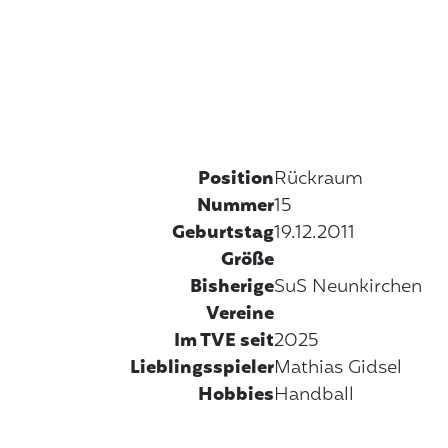
Position
Rückraum
Nummer
15
Geburtstag
19.12.2011
Größe
Bisherige
SuS Neunkirchen
Vereine
Im TVE seit
2025
Lieblings­spieler
Mathias Gidsel
Hobbies
Handball