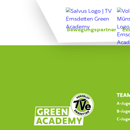
Bewegungspartner
Ex
TEA
A-Jug
B-Jug
C-Jug