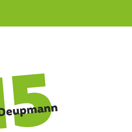
15
 Deupmann