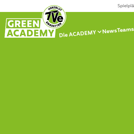
Spielpl
Team
News
Die ACADEMY