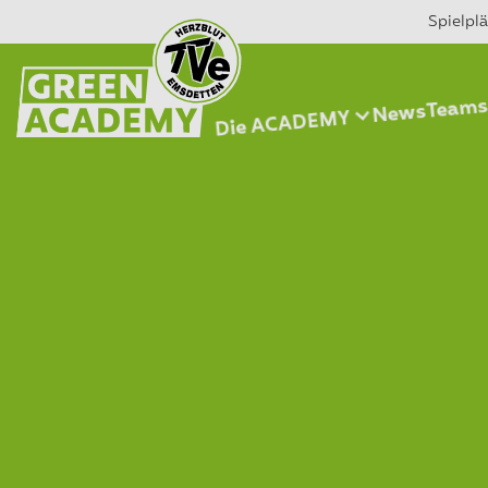
Spielpl
Team
News
Die ACADEMY