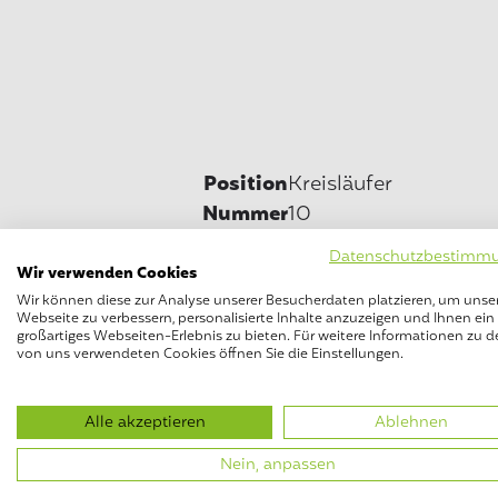
Position
Kreisläufer
Nummer
10
Geburtstag
16.9.2011
Datenschutzbestimm
Größe
Wir verwenden Cookies
Bisherige
-
Wir können diese zur Analyse unserer Besucherdaten platzieren, um unse
Webseite zu verbessern, personalisierte Inhalte anzuzeigen und Ihnen ein
Vereine
großartiges Webseiten-Erlebnis zu bieten. Für weitere Informationen zu d
von uns verwendeten Cookies öffnen Sie die Einstellungen.
Im TVE seit
2016
Lieblings­
Johannes Golla
spieler
Alle akzeptieren
Ablehnen
Hobbies
Handball
Nein, anpassen