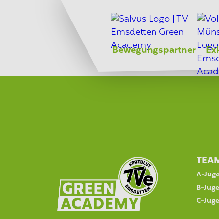
Bewegungspartner
Ex
TEA
A-Jug
B-Jug
C-Jug