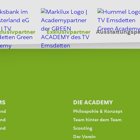
klusivpartner
Exklusivpartner
Ausstattungspa
MS
DIE ACADEMY
end
Philospohie & Konzept
end
Team hinter dem Team
end
Scouting
Der Verein