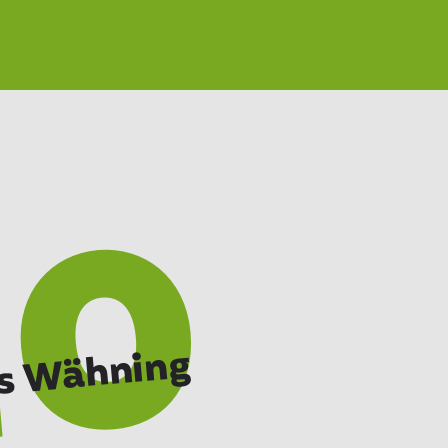
10
s Wähning