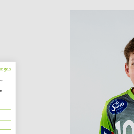
ungen
re
en