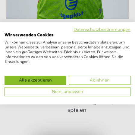
Position
Rückraum
Datenschutzbestimmungen
Wir verwenden Cookies
Nummer
22
Wir können diese zur Analyse unserer Besucherdaten platzieren, um
Geburtstag
7.2.2008
unsere Webseite zu verbessern, personalisierte Inhalte anzuzeigen und
Größe
Ihnen ein großartiges Webseiten-Erlebnis zu bieten. Für weitere
Informationen zu den von uns verwendeten Cookies öffnen Sie die
Bisherige Vereine
HVE-Villigst-Ergste, SG
Einstellungen.
Menden Sauerland
Wölfe
Alle akzeptieren
Ablehnen
Im TVE seit
2025
Nein, anpassen
Lieblings­spieler
Domagoj Duvnjak
Hobbies
Handball gucken, Dart
spielen